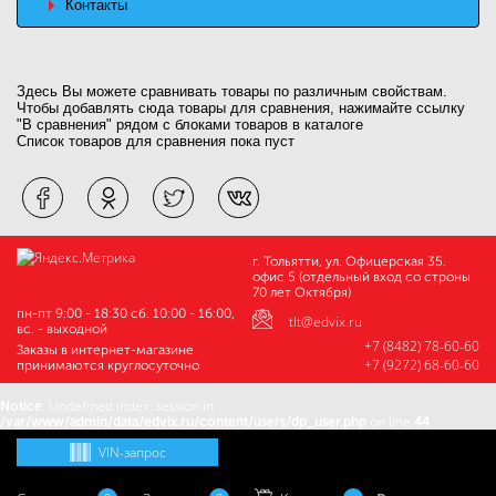
Контакты
Здесь Вы можете сравнивать товары по различным свойствам.
Чтобы добавлять сюда товары для сравнения, нажимайте ссылку
"В сравнения" рядом с блоками товаров в каталоге
Список товаров для сравнения пока пуст
г. Тольятти, ул. Офицерская 35.
офис 5 (отдельный вход со строны
70 лет Октября)
пн-пт 9:00 - 18:30 сб. 10:00 - 16:00,
tlt@edvix.ru
вс. - выходной
+7 (8482) 78-60-60
Заказы в интернет-магазине
+7 (9272) 68-60-60
принимаются круглосуточно
Notice
: Undefined index: session in
/var/www/admin/data/edvix.ru/content/users/dp_user.php
on line
44
VIN-запрос