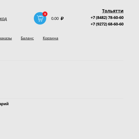
Тольятти
0
+7 (8482) 78-60-60
ход
0.00
+7 (9272) 68-60-60
заказы
Баланс
Корзина
арий