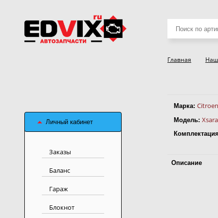
Поиск
товаров
Главная
Наш
Citroe
Марка:
Xsara
Модель:
Личный кабинет
Комплектация
Заказы
Описание
Баланс
Гараж
Блокнот