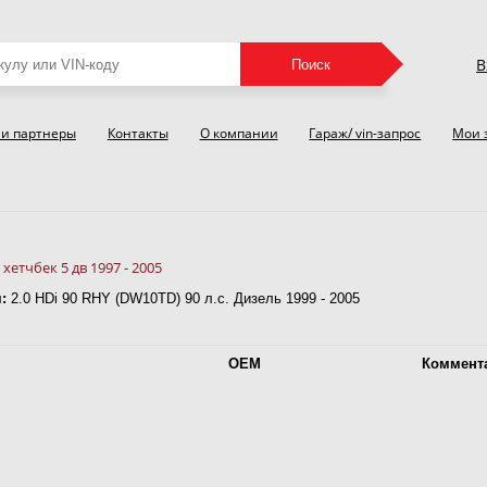
В
Поиск
и партнеры
Контакты
О компании
Гараж/ vin-запрос
Мои 
n
 хетчбек 5 дв 1997 - 2005
:
2.0 HDi 90 RHY (DW10TD) 90 л.с. Дизель 1999 - 2005
OEM
Коммент