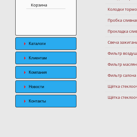
Корзина
Колодки тормо
Пробка сливна
Прокладка сли
Свеча зажиган
Каталоги
Фильтр возду
Клиентам
Фильтр масля
Компания
Фильтр салона
Щётка стеклооч
Новости
Щётка стеклоо
Контакты