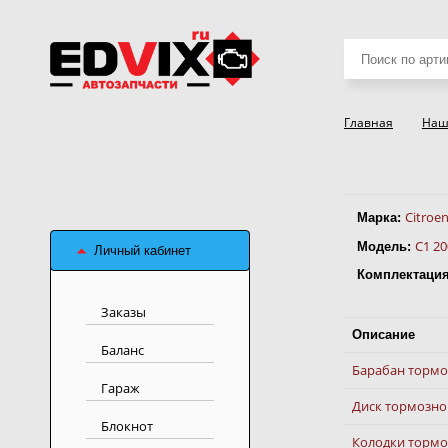
Поиск
товаров
Главная
Наш
Citroe
Марка:
C1 20
Модель:
Личный кабинет
Комплектация
Заказы
Описание
Баланс
Барабан торм
Гараж
Диск тормозно
Блокнот
Колодки тормоз