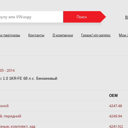
В
Поиск
и партнеры
Контакты
О компании
Гараж/ vin-запрос
Мои 
n
05 - 2014
:
1.0 1KR-FE 68 л.с. Бензиновый
OEM
озной
4247.48
й, передний
4249.94
ные, комплект, зад
4241.N2