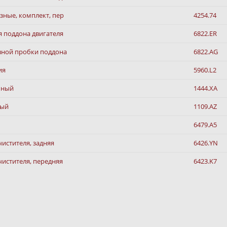
зные, комплект, пер
4254.74
я поддона двигателя
6822.ER
вной пробки поддона
6822.AG
ия
5960.L2
шный
1444.XA
ный
1109.AZ
6479.A5
истителя, задняя
6426.YN
чистителя, передняя
6423.K7