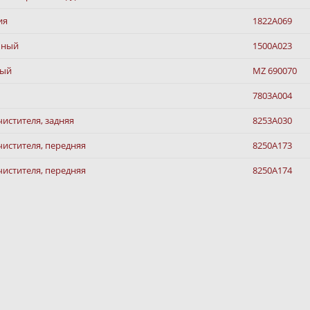
ия
1822A069
шный
1500A023
ный
MZ 690070
7803A004
истителя, задняя
8253A030
чистителя, передняя
8250A173
чистителя, передняя
8250A174