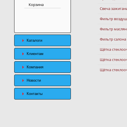
Корзина
Свеча зажиган
Фильтр возду
Фильтр масля
Фильтр салона
Каталоги
Щётка стеклооч
Клиентам
Щётка стеклоо
Компания
Щётка стеклоо
Новости
Контакты