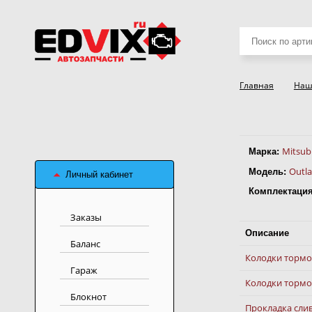
Поиск
товаров
Главная
Наш
Mitsub
Марка:
Outla
Модель:
Личный кабинет
Комплектация
Заказы
Описание
Баланс
Колодки тормоз
Гараж
Колодки тормо
Блокнот
Прокладка сли