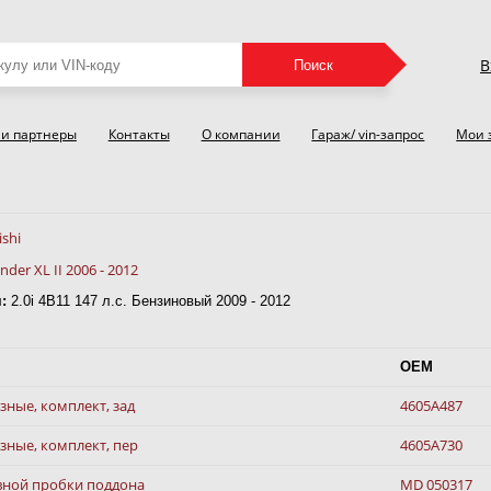
В
Поиск
и партнеры
Контакты
О компании
Гараж/ vin-запрос
Мои 
ishi
nder XL II 2006 - 2012
:
2.0i 4B11 147 л.с. Бензиновый 2009 - 2012
OEM
ные, комплект, зад
4605A487
зные, комплект, пер
4605A730
вной пробки поддона
MD 050317