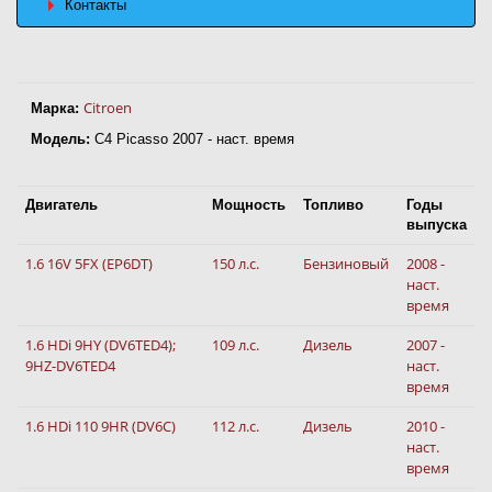
Контакты
Citroen
Марка:
Модель:
C4 Picasso 2007 - наст. время
Двигатель
Мощность
Топливо
Годы
выпуска
1.6 16V 5FX (EP6DT)
150 л.с.
Бензиновый
2008 -
наст.
время
1.6 HDi 9HY (DV6TED4);
109 л.с.
Дизель
2007 -
9HZ-DV6TED4
наст.
время
1.6 HDi 110 9HR (DV6C)
112 л.с.
Дизель
2010 -
наст.
время